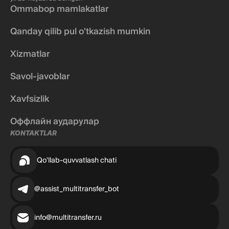
Ommabop mamlakatlar
Qanday qilib pul o'tkazish mumkin
Xizmatlar
Savol-javoblar
Xavfsizlik
Оффлайн аударулар
KONTAKTLAR
Qo'llab-quvvatlash chati
@assist_multitransfer_bot
info@multitransfer.ru