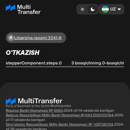
UZ
Litsenziya raqami 3341-K
O'TKAZISH
stepperComponent.steps.0
3 bosqichining 0-bosqichi
Ko'p o'tkazmali to'lov tizimi:Multitransfer
Rossiya Banki litsenziyasi № 0060,
2024-yil 14-oktabrda berilgan
Belarus Respublikasi Milliy Banki litsenziyasi № 643.5190103184,
2025-
yil 17-oktabrda berilgan
Qirg'iziston Respublikasi Milliy Banki litsenziyasi № 1057281124,
2024-
yil 28-noyabrda berilgan