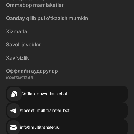
Ommabop mamlakatlar
Qanday qilib pul o'tkazish mumkin
Xizmatlar
Savol-javoblar
Xavfsizlik
Оффлайн аударулар
KONTAKTLAR
Qo'llab-quvvatlash chati
@assist_multitransfer_bot
info@multitransfer.ru