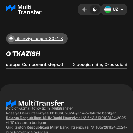
UZ
Litsenziya raqami 3341-K
O'TKAZISH
stepperComponent.steps.0
3 bosqichining 0-bosqichi
Ko'p o'tkazmali to'lov tizimi:Multitransfer
Rossiya Banki litsenziyasi № 0060,
2024-yil 14-oktabrda berilgan
Belarus Respublikasi Milliy Banki litsenziyasi № 643.5190103184,
2025-
yil 17-oktabrda berilgan
Qirg'iziston Respublikasi Milliy Banki litsenziyasi № 1057281124,
2024-
yil 28-noyabrda berilgan