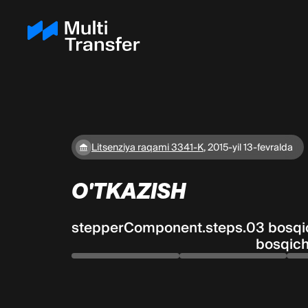
Litsenziya raqami 3341-K
,
2015-yil 13-fevralda
O'TKAZISH
stepperComponent.steps.0
3 bosqi
bosqich