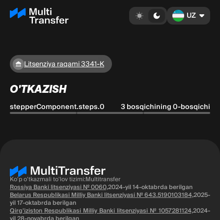
UZ
Litsenziya raqami 3341-K
O'TKAZISH
stepperComponent.steps.0
3 bosqichining 0-bosqichi
Ko'p o'tkazmali to'lov tizimi:Multitransfer
Rossiya Banki litsenziyasi № 0060,
2024-yil 14-oktabrda berilgan
Belarus Respublikasi Milliy Banki litsenziyasi № 643.5190103184,
2025-
yil 17-oktabrda berilgan
Qirg'iziston Respublikasi Milliy Banki litsenziyasi № 1057281124,
2024-
yil 28-noyabrda berilgan