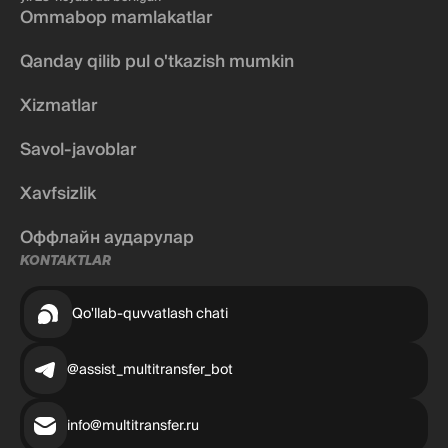
Ommabop mamlakatlar
Qanday qilib pul o'tkazish mumkin
Xizmatlar
Savol-javoblar
Xavfsizlik
Оффлайн аударулар
KONTAKTLAR
Qo'llab-quvvatlash chati
@assist_multitransfer_bot
info@multitransfer.ru