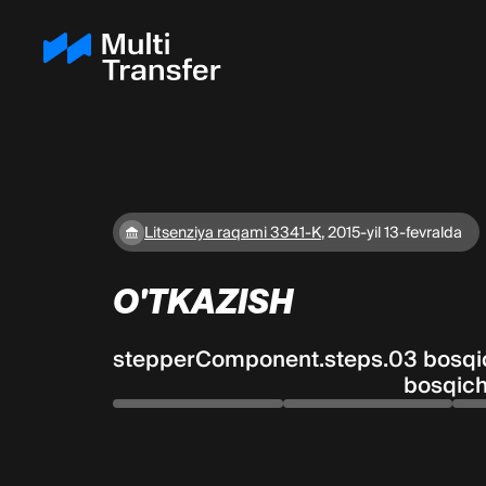
Litsenziya raqami 3341-K
,
2015-yil 13-fevralda
O'TKAZISH
stepperComponent.steps.0
3 bosqi
bosqich