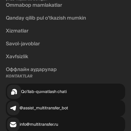
Ommabop mamlakatlar
Qanday qilib pul o'tkazish mumkin
Xizmatlar
Savol-javoblar
Xavfsizlik
Оффлайн аударулар
KONTAKTLAR
Qo'llab-quvvatlash chati
@assist_multitransfer_bot
info@multitransfer.ru