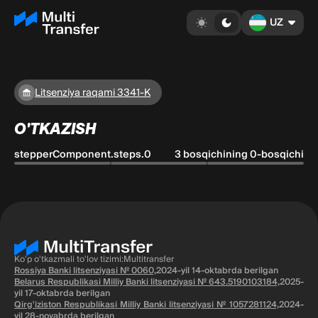
UZ
Litsenziya raqami 3341-K
O'TKAZISH
stepperComponent.steps.0
3 bosqichining 0-bosqichi
Ko'p o'tkazmali to'lov tizimi:Multitransfer
Rossiya Banki litsenziyasi № 0060,
2024-yil 14-oktabrda berilgan
Belarus Respublikasi Milliy Banki litsenziyasi № 643.5190103184,
2025-
yil 17-oktabrda berilgan
Qirg'iziston Respublikasi Milliy Banki litsenziyasi № 1057281124,
2024-
yil 28-noyabrda berilgan