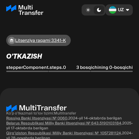
UZ
Litsenziya raqami 3341-K
O'TKAZISH
stepperComponent.steps.0
3 bosqichining 0-bosqichi
Ko'p o'tkazmali to'lov tizimi:Multitransfer
Rossiya Banki litsenziyasi № 0060,
2024-yil 14-oktabrda berilgan
Belarus Respublikasi Milliy Banki litsenziyasi № 643.5190103184,
2025-
yil 17-oktabrda berilgan
Qirg'iziston Respublikasi Milliy Banki litsenziyasi № 1057281124,
2024-
yil 28-noyabrda berilgan