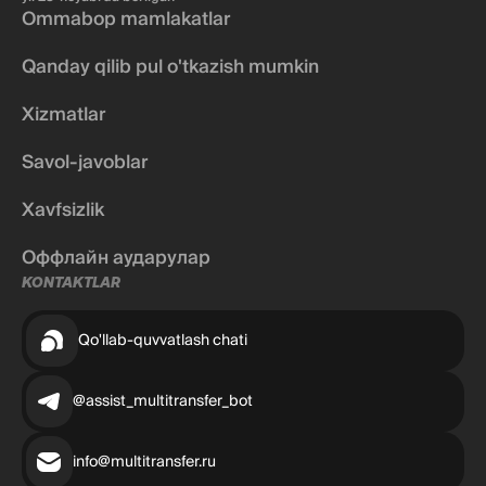
Ommabop mamlakatlar
Qanday qilib pul o'tkazish mumkin
Xizmatlar
Savol-javoblar
Xavfsizlik
Оффлайн аударулар
KONTAKTLAR
Qo'llab-quvvatlash chati
@assist_multitransfer_bot
info@multitransfer.ru