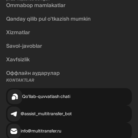
Ommabop mamlakatlar
Qanday qilib pul o'tkazish mumkin
Xizmatlar
Savol-javoblar
Xavfsizlik
Оффлайн аударулар
KONTAKTLAR
Qo'llab-quvvatlash chati
@assist_multitransfer_bot
info@multitransfer.ru