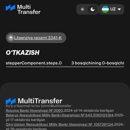
UZ
Litsenziya raqami 3341-K
O'TKAZISH
stepperComponent.steps.0
3 bosqichining 0-bosqichi
Ko'p o'tkazmali to'lov tizimi:Multitransfer
Rossiya Banki litsenziyasi № 0060,
2024-yil 14-oktabrda berilgan
Belarus Respublikasi Milliy Banki litsenziyasi № 643.5190103184,
2025-
yil 17-oktabrda berilgan
Qirg'iziston Respublikasi Milliy Banki litsenziyasi № 1057281124,
2024-
yil 28-noyabrda berilgan