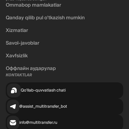
Ommabop mamlakatlar
Qanday qilib pul o'tkazish mumkin
Xizmatlar
Savol-javoblar
Xavfsizlik
Оффлайн аударулар
KONTAKTLAR
Qo'llab-quvvatlash chati
@assist_multitransfer_bot
info@multitransfer.ru