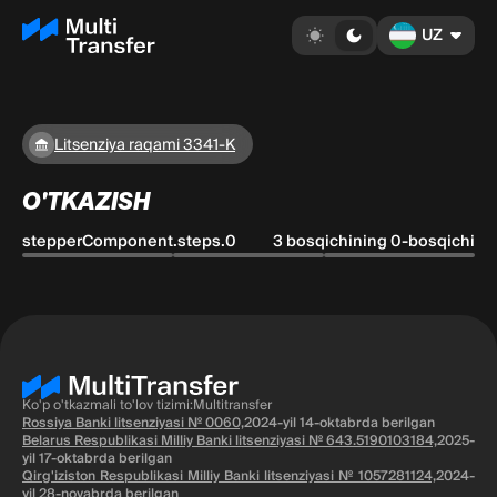
UZ
Litsenziya raqami 3341-K
O'TKAZISH
stepperComponent.steps.0
3 bosqichining 0-bosqichi
Ko'p o'tkazmali to'lov tizimi:Multitransfer
Rossiya Banki litsenziyasi № 0060,
2024-yil 14-oktabrda berilgan
Belarus Respublikasi Milliy Banki litsenziyasi № 643.5190103184,
2025-
yil 17-oktabrda berilgan
Qirg'iziston Respublikasi Milliy Banki litsenziyasi № 1057281124,
2024-
yil 28-noyabrda berilgan