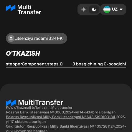
UZ
Litsenziya raqami 3341-K
O'TKAZISH
stepperComponent.steps.0
3 bosqichining 0-bosqichi
Ko'p o'tkazmali to'lov tizimi:Multitransfer
Rossiya Banki litsenziyasi № 0060,
2024-yil 14-oktabrda berilgan
Belarus Respublikasi Milliy Banki litsenziyasi № 643.5190103184,
2025-
yil 17-oktabrda berilgan
Qirg'iziston Respublikasi Milliy Banki litsenziyasi № 1057281124,
2024-
yil 28-noyabrda berilgan