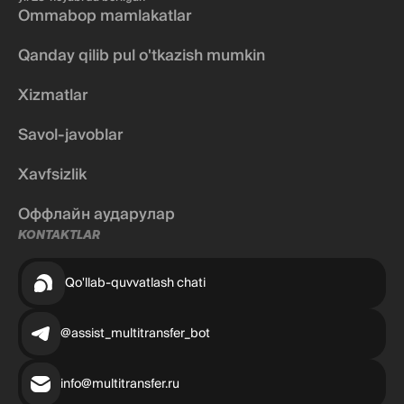
Ommabop mamlakatlar
Qanday qilib pul o'tkazish mumkin
Xizmatlar
Savol-javoblar
Xavfsizlik
Оффлайн аударулар
KONTAKTLAR
Qo'llab-quvvatlash chati
@assist_multitransfer_bot
info@multitransfer.ru