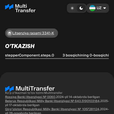
UZ
Litsenziya raqami 3341-K
O'TKAZISH
stepperComponent.steps.0
3 bosqichining 0-bosqichi
Ko'p o'tkazmali to'lov tizimi:Multitransfer
Rossiya Banki litsenziyasi № 0060,
2024-yil 14-oktabrda berilgan
Belarus Respublikasi Milliy Banki litsenziyasi № 643.5190103184,
2025-
yil 17-oktabrda berilgan
Qirg'iziston Respublikasi Milliy Banki litsenziyasi № 1057281124,
2024-
yil 28-noyabrda berilgan