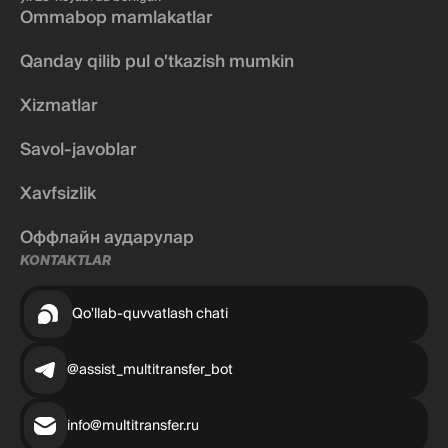
Ommabop mamlakatlar
Qanday qilib pul o'tkazish mumkin
Xizmatlar
Savol-javoblar
Xavfsizlik
Оффлайн аударулар
KONTAKTLAR
Qo'llab-quvvatlash chati
@assist_multitransfer_bot
info@multitransfer.ru