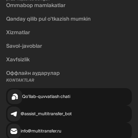
Ommabop mamlakatlar
Qanday qilib pul o'tkazish mumkin
Xizmatlar
Savol-javoblar
Xavfsizlik
Оффлайн аударулар
KONTAKTLAR
Qo'llab-quvvatlash chati
@assist_multitransfer_bot
info@multitransfer.ru