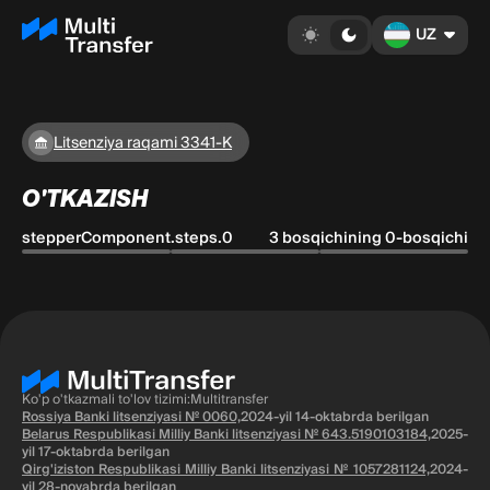
UZ
Litsenziya raqami 3341-K
O'TKAZISH
stepperComponent.steps.0
3 bosqichining 0-bosqichi
Ko'p o'tkazmali to'lov tizimi:Multitransfer
Rossiya Banki litsenziyasi № 0060,
2024-yil 14-oktabrda berilgan
Belarus Respublikasi Milliy Banki litsenziyasi № 643.5190103184,
2025-
yil 17-oktabrda berilgan
Qirg'iziston Respublikasi Milliy Banki litsenziyasi № 1057281124,
2024-
yil 28-noyabrda berilgan