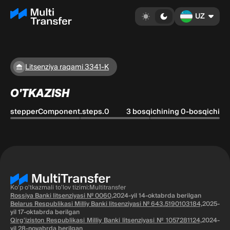
UZ
Litsenziya raqami 3341-K
O'TKAZISH
stepperComponent.steps.0
3 bosqichining 0-bosqichi
Ko'p o'tkazmali to'lov tizimi:Multitransfer
Rossiya Banki litsenziyasi № 0060,
2024-yil 14-oktabrda berilgan
Belarus Respublikasi Milliy Banki litsenziyasi № 643.5190103184,
2025-
yil 17-oktabrda berilgan
Qirg'iziston Respublikasi Milliy Banki litsenziyasi № 1057281124,
2024-
yil 28-noyabrda berilgan