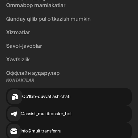
Ommabop mamlakatlar
Qanday qilib pul o'tkazish mumkin
Xizmatlar
Savol-javoblar
Xavfsizlik
Оффлайн аударулар
KONTAKTLAR
Qo'llab-quvvatlash chati
@assist_multitransfer_bot
info@multitransfer.ru