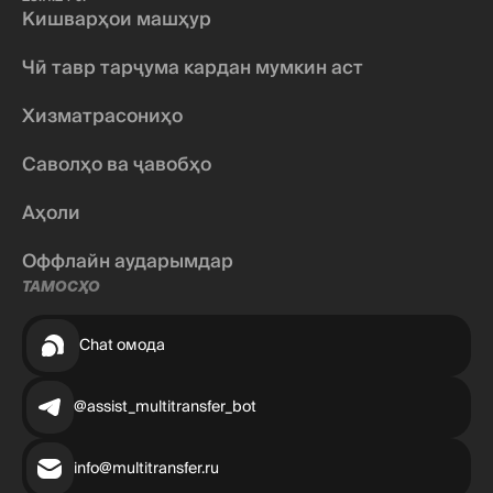
Кишварҳои машҳур
Чӣ тавр тарҷума кардан мумкин аст
Хизматрасониҳо
Саволҳо ва ҷавобҳо
Аҳоли
Оффлайн аударымдар
ТАМОСҲО
Chat омода
@assist_multitransfer_bot
info@multitransfer.ru