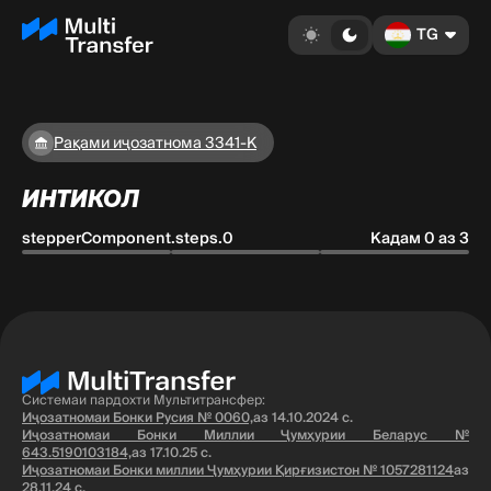
TG
Рақами иҷозатнома 3341-K
ИНТИКОЛ
stepperComponent.steps.0
Кадам 0 аз 3
Системаи пардохти Мультитрансфер:
Иҷозатномаи Бонки Русия № 0060,
аз 14.10.2024 с.
Иҷозатномаи Бонки Миллии Ҷумҳурии Беларус №
643.5190103184,
аз 17.10.25 с.
Иҷозатномаи Бонки миллии Ҷумҳурии Қирғизистон № 1057281124
аз
28.11.24 с.