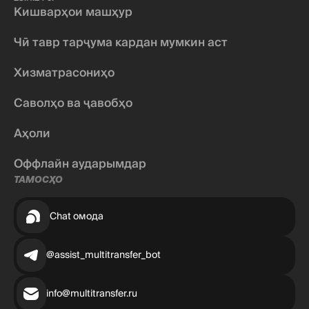
Кишварҳои машҳур
Чӣ тавр тарҷума кардан мумкин аст
Хизматрасониҳо
Саволҳо ва ҷавобҳо
Аҳоли
Оффлайн аударымдар
ТАМОСҲО
Chat омода
@assist_multitransfer_bot
info@multitransfer.ru