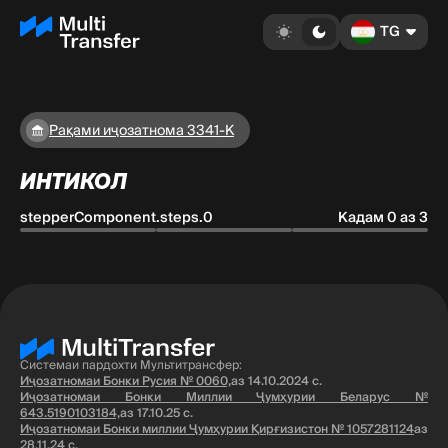
TG
Рақами иҷозатнома 3341-K
ИНТИКОЛ
stepperComponent.steps.0
Кадам 0 аз 3
Системаи пардохти Мультитрансфер:
Иҷозатномаи Бонки Русия № 0060,
аз 14.10.2024 с.
Иҷозатномаи Бонки Миллии Ҷумҳурии Беларус №
643.5190103184,
аз 17.10.25 с.
Иҷозатномаи Бонки миллии Ҷумҳурии Қирғизистон № 1057281124
аз
28.11.24 с.