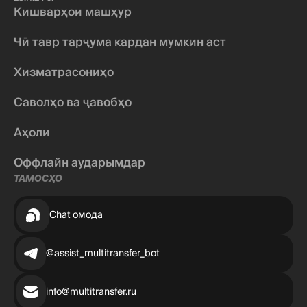
Кишварҳои машҳур
Чӣ тавр тарҷума кардан мумкин аст
Хизматрасониҳо
Саволҳо ва ҷавобҳо
Аҳоли
Оффлайн аударымдар
ТАМОСҲО
Chat омода
@assist_multitransfer_bot
info@multitransfer.ru