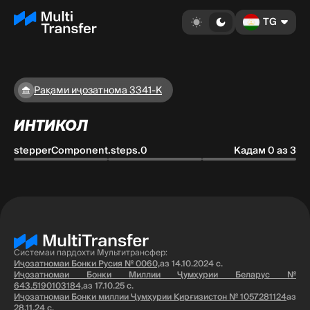
TG
Рақами иҷозатнома 3341-K
ИНТИКОЛ
stepperComponent.steps.0
Кадам 0 аз 3
Системаи пардохти Мультитрансфер:
Иҷозатномаи Бонки Русия № 0060,
аз 14.10.2024 с.
Иҷозатномаи Бонки Миллии Ҷумҳурии Беларус №
643.5190103184,
аз 17.10.25 с.
Иҷозатномаи Бонки миллии Ҷумҳурии Қирғизистон № 1057281124
аз
28.11.24 с.