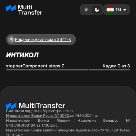
TG
Рақами иҷозатнома 3341-K
ИНТИКОЛ
stepperComponent.steps.0
Кадам 0 аз 3
Системаи пардохти Мультитрансфер:
Иҷозатномаи Бонки Русия № 0060,
аз 14.10.2024 с.
Иҷозатномаи Бонки Миллии Ҷумҳурии Беларус №
643.5190103184,
аз 17.10.25 с.
Иҷозатномаи Бонки миллии Ҷумҳурии Қирғизистон № 1057281124
аз
28.11.24 с.