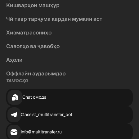
Кишварҳои машҳур
Чӣ тавр тарҷума кардан мумкин аст
Хизматрасониҳо
Саволҳо ва ҷавобҳо
Аҳоли
Оффлайн аударымдар
ТАМОСҲО
Chat омода
@assist_multitransfer_bot
info@multitransfer.ru