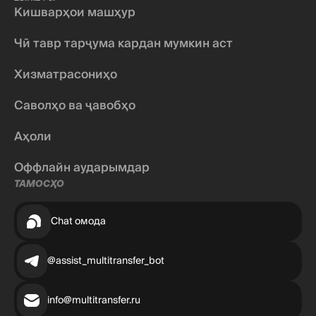
Кишварҳои машҳур
Чӣ тавр тарҷума кардан мумкин аст
Хизматрасониҳо
Саволҳо ва ҷавобҳо
Аҳоли
Оффлайн аударымдар
ТАМОСҲО
Chat омода
@assist_multitransfer_bot
info@multitransfer.ru