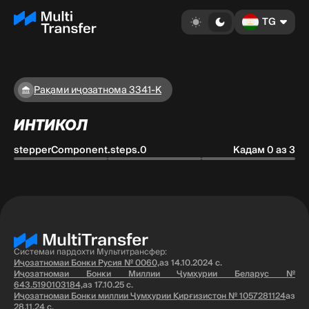
TG
Рақами иҷозатнома 3341-K
ИНТИКОЛ
stepperComponent.steps.0
Кадам 0 аз 3
Системаи пардохти Мультитрансфер:
Иҷозатномаи Бонки Русия № 0060,
аз 14.10.2024 с.
Иҷозатномаи Бонки Миллии Ҷумҳурии Беларус №
643.5190103184,
аз 17.10.25 с.
Иҷозатномаи Бонки миллии Ҷумҳурии Қирғизистон № 1057281124
аз
28.11.24 с.