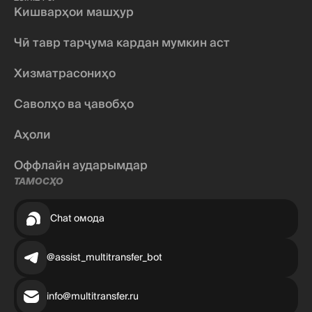
Кишварҳои машҳур
Чӣ тавр тарҷума кардан мумкин аст
Хизматрасониҳо
Саволҳо ва ҷавобҳо
Аҳоли
Оффлайн аударымдар
ТАМОСҲО
Chat омода
@assist_multitransfer_bot
info@multitransfer.ru