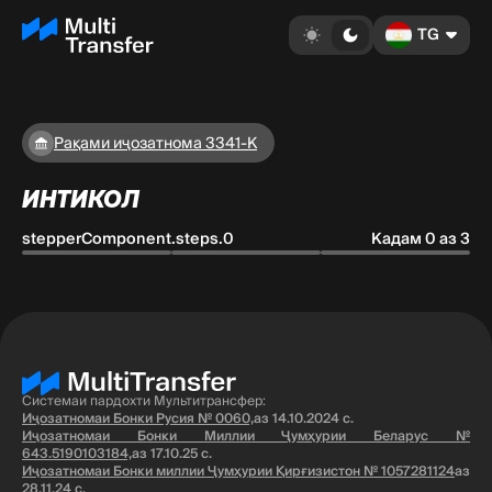
TG
Рақами иҷозатнома 3341-K
ИНТИКОЛ
stepperComponent.steps.0
Кадам 0 аз 3
Системаи пардохти Мультитрансфер:
Иҷозатномаи Бонки Русия № 0060,
аз 14.10.2024 с.
Иҷозатномаи Бонки Миллии Ҷумҳурии Беларус №
643.5190103184,
аз 17.10.25 с.
Иҷозатномаи Бонки миллии Ҷумҳурии Қирғизистон № 1057281124
аз
28.11.24 с.