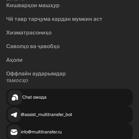
Кишварҳои машҳур
Чӣ тавр тарҷума кардан мумкин аст
Хизматрасониҳо
Саволҳо ва ҷавобҳо
Аҳоли
Оффлайн аударымдар
ТАМОСҲО
Chat омода
@assist_multitransfer_bot
info@multitransfer.ru