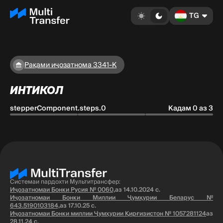
TG
Рақами иҷозатнома 3341-K
ИНТИКОЛ
stepperComponent.steps.0
Кадам 0 аз 3
Системаи пардохти Мультитрансфер:
Иҷозатномаи Бонки Русия № 0060,
аз 14.10.2024 с.
Иҷозатномаи Бонки Миллии Ҷумҳурии Беларус №
643.5190103184,
аз 17.10.25 с.
Иҷозатномаи Бонки миллии Ҷумҳурии Қирғизистон № 1057281124
аз
28.11.24 с.