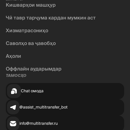
Кишварҳои машҳур
Чӣ тавр тарҷума кардан мумкин аст
Хизматрасониҳо
Саволҳо ва ҷавобҳо
Аҳоли
Оффлайн аударымдар
ТАМОСҲО
Chat омода
@assist_multitransfer_bot
info@multitransfer.ru