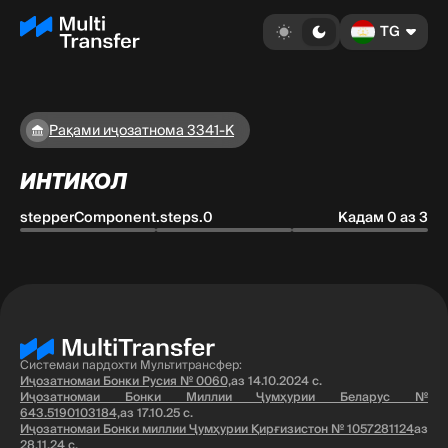
TG
Рақами иҷозатнома 3341-K
ИНТИКОЛ
stepperComponent.steps.0
Кадам 0 аз 3
Системаи пардохти Мультитрансфер:
Иҷозатномаи Бонки Русия № 0060,
аз 14.10.2024 с.
Иҷозатномаи Бонки Миллии Ҷумҳурии Беларус №
643.5190103184,
аз 17.10.25 с.
Иҷозатномаи Бонки миллии Ҷумҳурии Қирғизистон № 1057281124
аз
28.11.24 с.