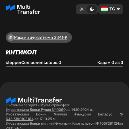
TG
Рақами иҷозатнома 3341-K
ИНТИКОЛ
stepperComponent.steps.0
Кадам 0 аз 3
Системаи пардохти Мультитрансфер:
Иҷозатномаи Бонки Русия № 0060,
аз 14.10.2024 с.
Иҷозатномаи Бонки Миллии Ҷумҳурии Беларус №
643.5190103184,
аз 17.10.25 с.
Иҷозатномаи Бонки миллии Ҷумҳурии Қирғизистон № 1057281124
аз
28.11.24 с.