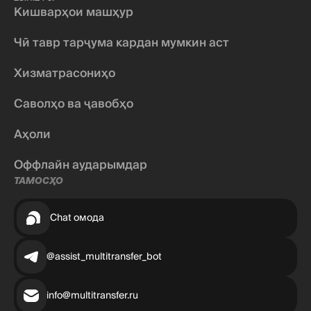
Кишварҳои машҳур
Чӣ тавр тарҷума кардан мумкин аст
Хизматрасониҳо
Саволҳо ва ҷавобҳо
Аҳоли
Оффлайн аударымдар
ТАМОСҲО
Chat омода
@assist_multitransfer_bot
info@multitransfer.ru