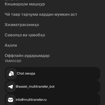
Кишварҳои машҳур
Чӣ тавр тарҷума кардан мумкин аст
Хизматрасониҳо
Саволҳо ва ҷавобҳо
Аҳоли
Оффлайн аударымдар
ТАМОСҲО
Chat омода
@assist_multitransfer_bot
info@multitransfer.ru