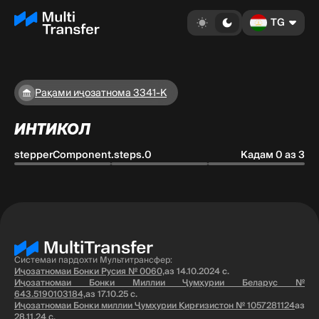
TG
Рақами иҷозатнома 3341-K
ИНТИКОЛ
stepperComponent.steps.0
Кадам 0 аз 3
Системаи пардохти Мультитрансфер:
Иҷозатномаи Бонки Русия № 0060,
аз 14.10.2024 с.
Иҷозатномаи Бонки Миллии Ҷумҳурии Беларус №
643.5190103184,
аз 17.10.25 с.
Иҷозатномаи Бонки миллии Ҷумҳурии Қирғизистон № 1057281124
аз
28.11.24 с.