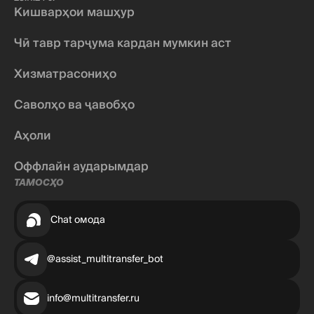
Кишварҳои машҳур
Чӣ тавр тарҷума кардан мумкин аст
Хизматрасониҳо
Саволҳо ва ҷавобҳо
Аҳоли
Оффлайн аударымдар
ТАМОСҲО
Chat омода
@assist_multitransfer_bot
info@multitransfer.ru