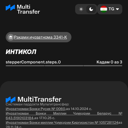
TG
Рақами иҷозатнома 3341-K
ИНТИКОЛ
stepperComponent.steps.0
Кадам 0 аз 3
Системаи пардохти Мультитрансфер:
Иҷозатномаи Бонки Русия № 0060,
аз 14.10.2024 с.
Иҷозатномаи Бонки Миллии Ҷумҳурии Беларус №
643.5190103184,
аз 17.10.25 с.
Иҷозатномаи Бонки миллии Ҷумҳурии Қирғизистон № 1057281124
аз
28.11.24 с.