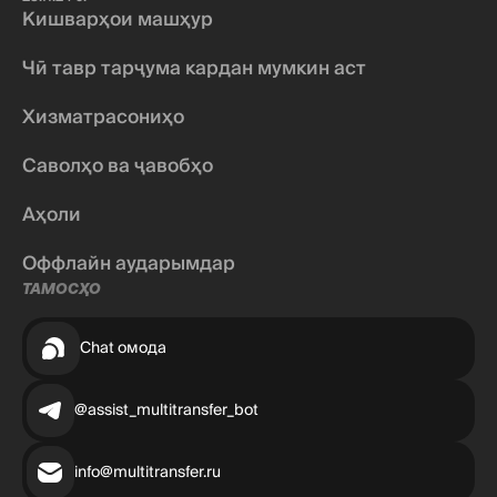
Кишварҳои машҳур
Чӣ тавр тарҷума кардан мумкин аст
Хизматрасониҳо
Саволҳо ва ҷавобҳо
Аҳоли
Оффлайн аударымдар
ТАМОСҲО
Chat омода
@assist_multitransfer_bot
info@multitransfer.ru