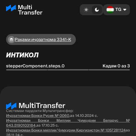
TG
Рақами иҷозатнома 3341-K
ИНТИКОЛ
stepperComponent.steps.0
Кадам 0 аз 3
Системаи пардохти Мультитрансфер:
Иҷозатномаи Бонки Русия № 0060,
аз 14.10.2024 с.
Иҷозатномаи Бонки Миллии Ҷумҳурии Беларус №
643.5190103184,
аз 17.10.25 с.
Иҷозатномаи Бонки миллии Ҷумҳурии Қирғизистон № 1057281124
аз
28.11.24 с.