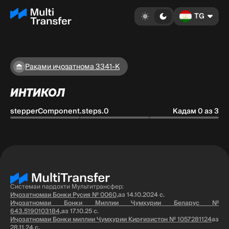
TG
Рақами иҷозатнома 3341-K
ИНТИКОЛ
stepperComponent.steps.0
Кадам 0 аз 3
Системаи пардохти Мультитрансфер:
Иҷозатномаи Бонки Русия № 0060,
аз 14.10.2024 с.
Иҷозатномаи Бонки Миллии Ҷумҳурии Беларус №
643.5190103184,
аз 17.10.25 с.
Иҷозатномаи Бонки миллии Ҷумҳурии Қирғизистон № 1057281124
аз
28.11.24 с.