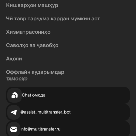
Кишварҳои машҳур
Чӣ тавр тарҷума кардан мумкин аст
Хизматрасониҳо
Саволҳо ва ҷавобҳо
Аҳоли
Оффлайн аударымдар
ТАМОСҲО
Chat омода
@assist_multitransfer_bot
info@multitransfer.ru