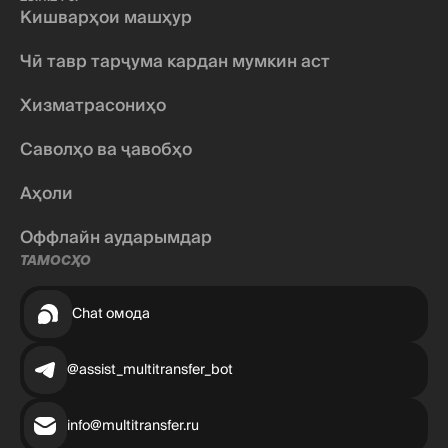
Кишварҳои машҳур
Чӣ тавр тарҷума кардан мумкин аст
Хизматрасониҳо
Саволҳо ва ҷавобҳо
Аҳоли
Оффлайн аударымдар
ТАМОСҲО
Chat омода
@assist_multitransfer_bot
info@multitransfer.ru