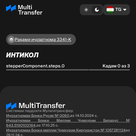
TG
Рақами иҷозатнома 3341-K
ИНТИКОЛ
stepperComponent.steps.0
Кадам 0 аз 3
Системаи пардохти Мультитрансфер:
Иҷозатномаи Бонки Русия № 0060,
аз 14.10.2024 с.
Иҷозатномаи Бонки Миллии Ҷумҳурии Беларус №
643.5190103184,
аз 17.10.25 с.
Иҷозатномаи Бонки миллии Ҷумҳурии Қирғизистон № 1057281124
аз
28.11.24 с.