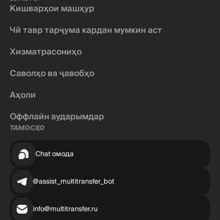
Кишварҳои машҳур
Чӣ тавр тарҷума кардан мумкин аст
Хизматрасониҳо
Саволҳо ва ҷавобҳо
Аҳоли
Оффлайн аударымдар
ТАМОСҲО
Chat омода
@assist_multitransfer_bot
info@multitransfer.ru