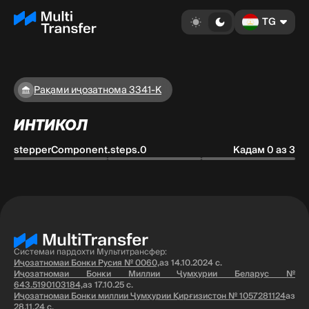
TG
Рақами иҷозатнома 3341-K
ИНТИКОЛ
stepperComponent.steps.0
Кадам 0 аз 3
Системаи пардохти Мультитрансфер:
Иҷозатномаи Бонки Русия № 0060,
аз 14.10.2024 с.
Иҷозатномаи Бонки Миллии Ҷумҳурии Беларус №
643.5190103184,
аз 17.10.25 с.
Иҷозатномаи Бонки миллии Ҷумҳурии Қирғизистон № 1057281124
аз
28.11.24 с.