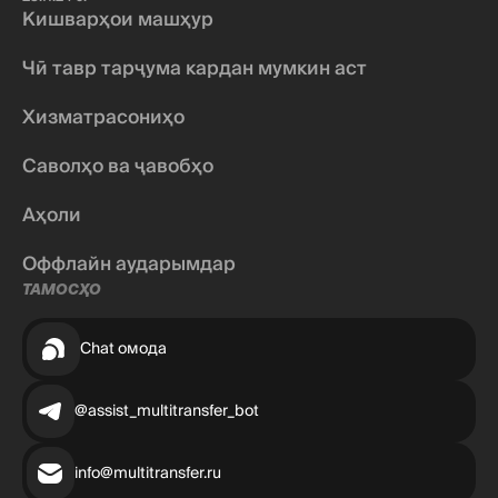
Кишварҳои машҳур
Чӣ тавр тарҷума кардан мумкин аст
Хизматрасониҳо
Саволҳо ва ҷавобҳо
Аҳоли
Оффлайн аударымдар
ТАМОСҲО
Chat омода
@assist_multitransfer_bot
info@multitransfer.ru