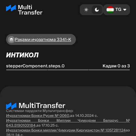
TG
Рақами иҷозатнома 3341-K
ИНТИКОЛ
stepperComponent.steps.0
Кадам 0 аз 3
Системаи пардохти Мультитрансфер:
Иҷозатномаи Бонки Русия № 0060,
аз 14.10.2024 с.
Иҷозатномаи Бонки Миллии Ҷумҳурии Беларус №
643.5190103184,
аз 17.10.25 с.
Иҷозатномаи Бонки миллии Ҷумҳурии Қирғизистон № 1057281124
аз
28.11.24 с.