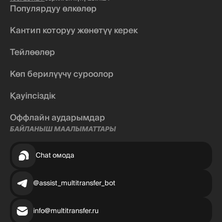
Популярдуу өлкөлөр
Кантип которуу жөнөтүү керек
Тейлөөлөр
Көп берилүүчү суроолор
Қауіпсіздік
Оффлайн аударымдар
БАЙЛАНЫШ МААЛЫМАТТАРЫ
Chat омода
@assist_multitransfer_bot
info@multitransfer.ru