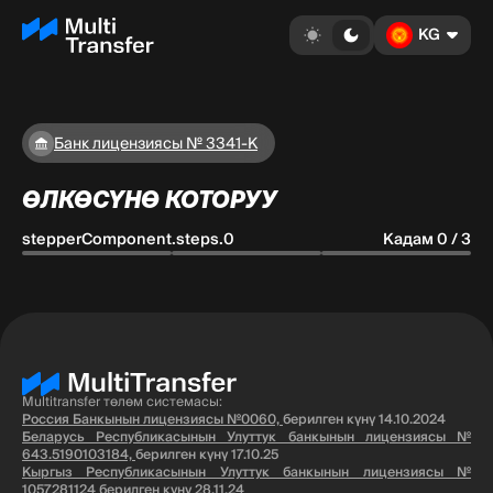
KG
Банк лицензиясы № 3341-К
ӨЛКӨСҮНӨ КОТОРУУ
stepperComponent.steps.0
Кадам 0 / 3
Multitransfer төлөм системасы:
Россия Банкынын лицензиясы №0060,
берилген күнү 14.10.2024
Беларусь Республикасынын Улуттук банкынын лицензиясы №
643.5190103184,
берилген күнү 17.10.25
Кыргыз Республикасынын Улуттук банкынын лицензиясы №
1057281124
берилген күнү 28.11.24