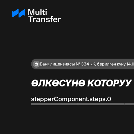
Банк лицензиясы № 3341-К
,
берилген күнү 14.1
ӨЛКӨСҮНӨ КОТОРУУ
stepperComponent.steps.0