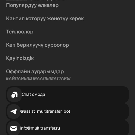
Популярдуу өлкөлөр
Кантип которуу жөнөтүү керек
Тейлөөлөр
Көп берилүүчү суроолор
Қауіпсіздік
Оффлайн аударымдар
БАЙЛАНЫШ МААЛЫМАТТАРЫ
Chat омода
@assist_multitransfer_bot
info@multitransfer.ru