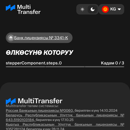
KG
Банк лицензиясы № 3341-К
ӨЛКӨСҮНӨ КОТОРУУ
stepperComponent.steps.0
Кадам 0 / 3
Multitransfer төлөм системасы:
Россия Банкынын лицензиясы №0060,
берилген күнү 14.10.2024
Беларусь Республикасынын Улуттук банкынын лицензиясы №
643.5190103184,
берилген күнү 17.10.25
Кыргыз Республикасынын Улуттук банкынын лицензиясы №
1057281124
берилген күнү 28.11.24