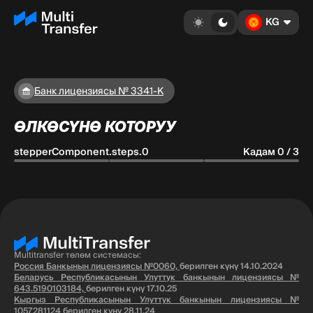
KG
Банк лицензиясы № 3341-К
ӨЛКӨСҮНӨ КОТОРУУ
stepperComponent.steps.0
Кадам 0 / 3
Multitransfer төлөм системасы:
Россия Банкынын лицензиясы №0060,
берилген күнү 14.10.2024
Беларусь Республикасынын Улуттук банкынын лицензиясы №
643.5190103184,
берилген күнү 17.10.25
Кыргыз Республикасынын Улуттук банкынын лицензиясы №
1057281124
берилген күнү 28.11.24