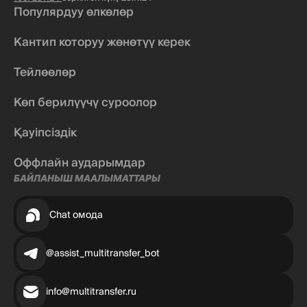
Популярдуу өлкөлөр
Кантип которуу жөнөтүү керек
Тейлөөлөр
Көп берилүүчү суроолор
Қауіпсіздік
Оффлайн аударымдар
БАЙЛАНЫШ МААЛЫМАТТАРЫ
Chat омода
@assist_multitransfer_bot
info@multitransfer.ru