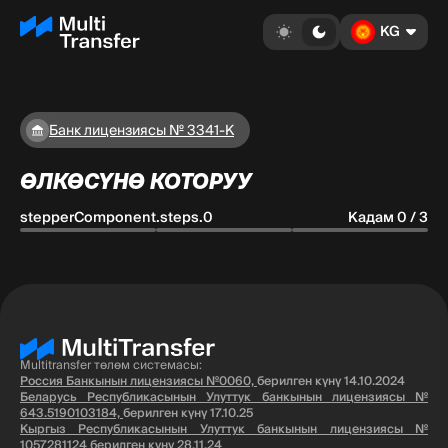
KG
Банк лицензиясы № 3341-К
ӨЛКӨСҮНӨ КОТОРУУ
stepperComponent.steps.0
Кадам 0 / 3
Multitransfer төлөм системасы:
Россия Банкынын лицензиясы №0060,
берилген күнү 14.10.2024
Беларусь Республикасынын Улуттук банкынын лицензиясы №
643.5190103184,
берилген күнү 17.10.25
Кыргыз Республикасынын Улуттук банкынын лицензиясы №
1057281124
берилген күнү 28.11.24