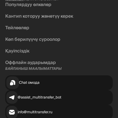
Популярдуу өлкөлөр
Кантип которуу жөнөтүү керек
Тейлөөлөр
Көп берилүүчү суроолор
Қауіпсіздік
Оффлайн аударымдар
БАЙЛАНЫШ МААЛЫМАТТАРЫ
Chat омода
@assist_multitransfer_bot
info@multitransfer.ru