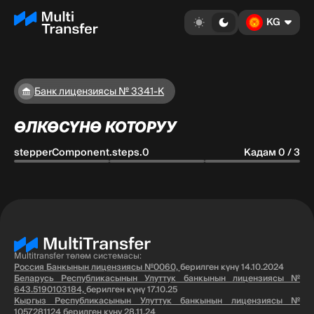
KG
Банк лицензиясы № 3341-К
ӨЛКӨСҮНӨ КОТОРУУ
stepperComponent.steps.0
Кадам 0 / 3
Multitransfer төлөм системасы:
Россия Банкынын лицензиясы №0060,
берилген күнү 14.10.2024
Беларусь Республикасынын Улуттук банкынын лицензиясы №
643.5190103184,
берилген күнү 17.10.25
Кыргыз Республикасынын Улуттук банкынын лицензиясы №
1057281124
берилген күнү 28.11.24