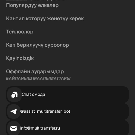
Популярдуу өлкөлөр
Кантип которуу жөнөтүү керек
Тейлөөлөр
Көп берилүүчү суроолор
Қауіпсіздік
Оффлайн аударымдар
БАЙЛАНЫШ МААЛЫМАТТАРЫ
Chat омода
@assist_multitransfer_bot
info@multitransfer.ru