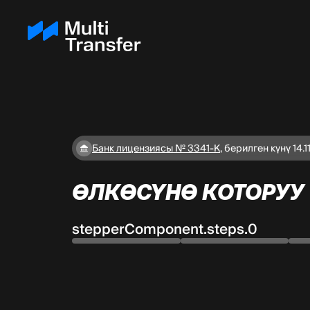
Банк лицензиясы № 3341-К
,
берилген күнү 14.1
ӨЛКӨСҮНӨ КОТОРУУ
stepperComponent.steps.0