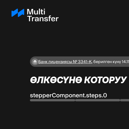
Банк лицензиясы № 3341-К
,
берилген күнү 14.1
ӨЛКӨСҮНӨ КОТОРУУ
stepperComponent.steps.0