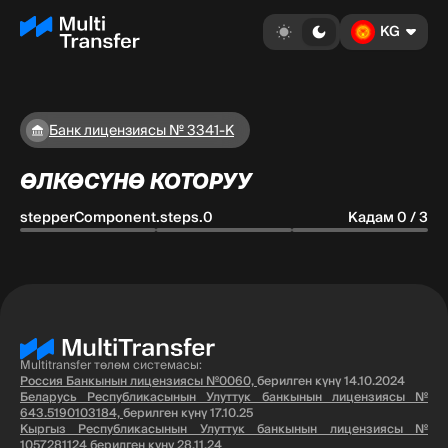
KG
Банк лицензиясы № 3341-К
ӨЛКӨСҮНӨ КОТОРУУ
stepperComponent.steps.0
Кадам 0 / 3
Multitransfer төлөм системасы:
Россия Банкынын лицензиясы №0060,
берилген күнү 14.10.2024
Беларусь Республикасынын Улуттук банкынын лицензиясы №
643.5190103184,
берилген күнү 17.10.25
Кыргыз Республикасынын Улуттук банкынын лицензиясы №
1057281124
берилген күнү 28.11.24