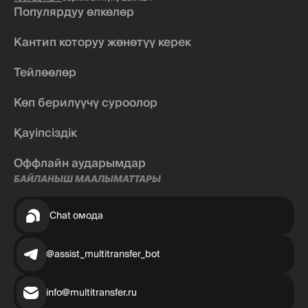
Популярдуу өлкөлөр
Кантип которуу жөнөтүү керек
Тейлөөлөр
Көп берилүүчү суроолор
Қауіпсіздік
Оффлайн аударымдар
БАЙЛАНЫШ МААЛЫМАТТАРЫ
Chat омода
@assist_multitransfer_bot
info@multitransfer.ru