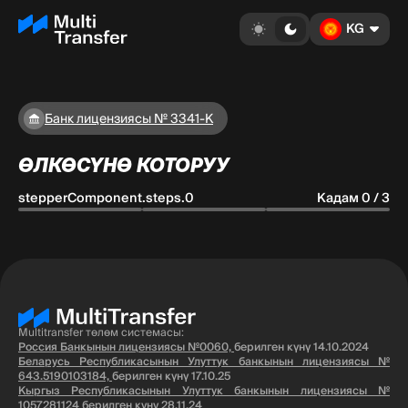
KG
Банк лицензиясы № 3341-К
ӨЛКӨСҮНӨ КОТОРУУ
stepperComponent.steps.0
Кадам 0 / 3
Multitransfer төлөм системасы:
Россия Банкынын лицензиясы №0060,
берилген күнү 14.10.2024
Беларусь Республикасынын Улуттук банкынын лицензиясы №
643.5190103184,
берилген күнү 17.10.25
Кыргыз Республикасынын Улуттук банкынын лицензиясы №
1057281124
берилген күнү 28.11.24