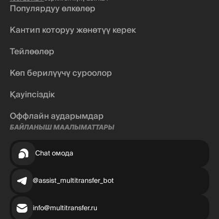
Популярдуу өлкөлөр
Кантип которуу жөнөтүү керек
Тейлөөлөр
Көп берилүүчү суроолор
Қауіпсіздік
Оффлайн аударымдар
БАЙЛАНЫШ МААЛЫМАТТАРЫ
Chat омода
@assist_multitransfer_bot
info@multitransfer.ru