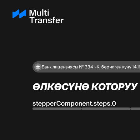
Банк лицензиясы № 3341-К
,
берилген күнү 14.1
ӨЛКӨСҮНӨ КОТОРУУ
stepperComponent.steps.0