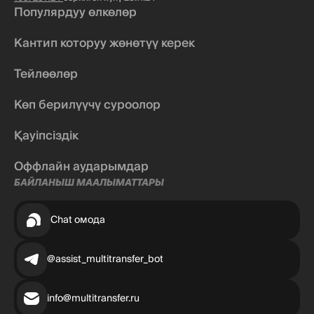
Популярдуу өлкөлөр
Кантип которуу жөнөтүү керек
Тейлөөлөр
Көп берилүүчү суроолор
Қауіпсіздік
Оффлайн аударымдар
БАЙЛАНЫШ МААЛЫМАТТАРЫ
Chat омода
@assist_multitransfer_bot
info@multitransfer.ru