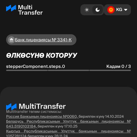
KG
Банк лицензиясы № 3341-К
ӨЛКӨСҮНӨ КОТОРУУ
stepperComponent.steps.0
Кадам 0 / 3
Multitransfer төлөм системасы:
Россия Банкынын лицензиясы №0060,
берилген күнү 14.10.2024
Беларусь Республикасынын Улуттук банкынын лицензиясы №
643.5190103184,
берилген күнү 17.10.25
Кыргыз Республикасынын Улуттук банкынын лицензиясы №
1057281124
берилген күнү 28.11.24