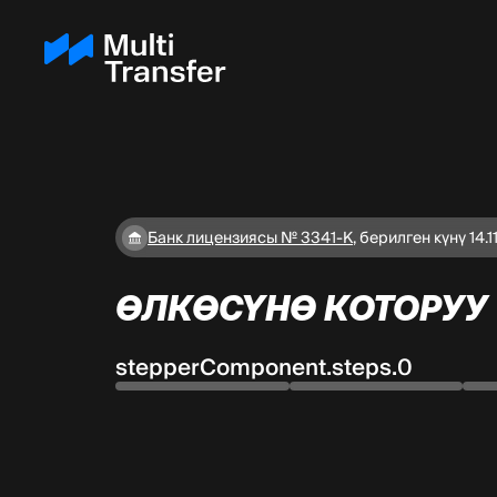
Банк лицензиясы № 3341-К
,
берилген күнү 14.1
ӨЛКӨСҮНӨ КОТОРУУ
stepperComponent.steps.0