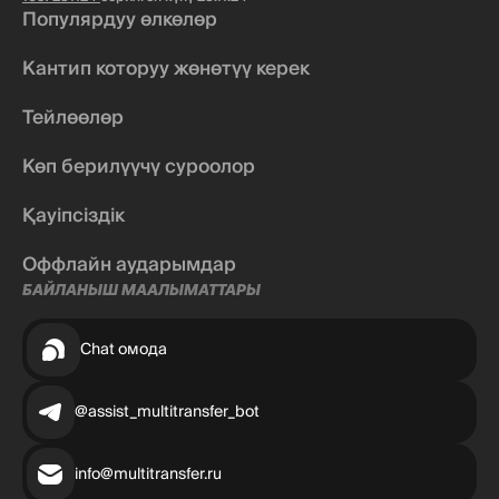
Популярдуу өлкөлөр
Кантип которуу жөнөтүү керек
Тейлөөлөр
Көп берилүүчү суроолор
Қауіпсіздік
Оффлайн аударымдар
БАЙЛАНЫШ МААЛЫМАТТАРЫ
Chat омода
@assist_multitransfer_bot
info@multitransfer.ru