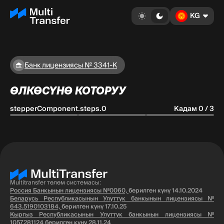
KG
Банк лицензиясы № 3341-К
ӨЛКӨСҮНӨ КОТОРУУ
stepperComponent.steps.0
Кадам 0 / 3
Multitransfer төлөм системасы:
Россия Банкынын лицензиясы №0060,
берилген күнү 14.10.2024
Беларусь Республикасынын Улуттук банкынын лицензиясы №
643.5190103184,
берилген күнү 17.10.25
Кыргыз Республикасынын Улуттук банкынын лицензиясы №
1057281124
берилген күнү 28.11.24