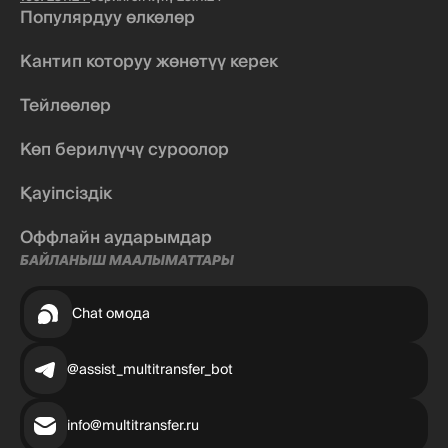
Популярдуу өлкөлөр
Кантип которуу жөнөтүү керек
Тейлөөлөр
Көп берилүүчү суроолор
Қауіпсіздік
Оффлайн аударымдар
БАЙЛАНЫШ МААЛЫМАТТАРЫ
Chat омода
@assist_multitransfer_bot
info@multitransfer.ru