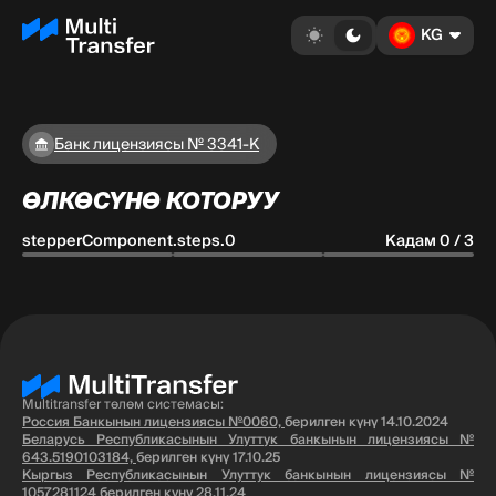
KG
Банк лицензиясы № 3341-К
ӨЛКӨСҮНӨ КОТОРУУ
stepperComponent.steps.0
Кадам 0 / 3
Multitransfer төлөм системасы:
Россия Банкынын лицензиясы №0060,
берилген күнү 14.10.2024
Беларусь Республикасынын Улуттук банкынын лицензиясы №
643.5190103184,
берилген күнү 17.10.25
Кыргыз Республикасынын Улуттук банкынын лицензиясы №
1057281124
берилген күнү 28.11.24