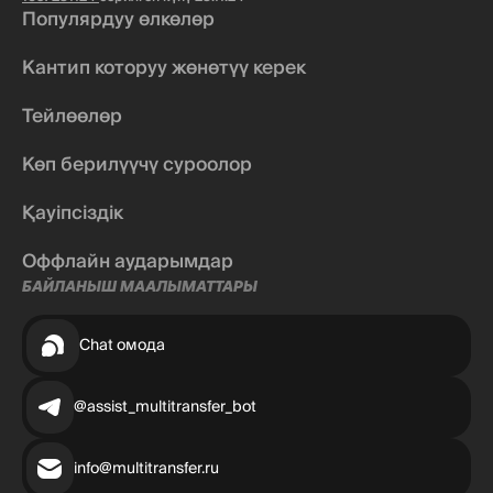
Популярдуу өлкөлөр
Кантип которуу жөнөтүү керек
Тейлөөлөр
Көп берилүүчү суроолор
Қауіпсіздік
Оффлайн аударымдар
БАЙЛАНЫШ МААЛЫМАТТАРЫ
Chat омода
@assist_multitransfer_bot
info@multitransfer.ru