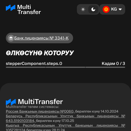
KG
Банк лицензиясы № 3341-К
ӨЛКӨСҮНӨ КОТОРУУ
stepperComponent.steps.0
Кадам 0 / 3
Multitransfer төлөм системасы:
Россия Банкынын лицензиясы №0060,
берилген күнү 14.10.2024
Беларусь Республикасынын Улуттук банкынын лицензиясы №
643.5190103184,
берилген күнү 17.10.25
Кыргыз Республикасынын Улуттук банкынын лицензиясы №
1057281124
берилген күнү 28.11.24