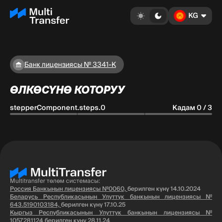
KG
Банк лицензиясы № 3341-К
ӨЛКӨСҮНӨ КОТОРУУ
stepperComponent.steps.0
Кадам 0 / 3
Multitransfer төлөм системасы:
Россия Банкынын лицензиясы №0060,
берилген күнү 14.10.2024
Беларусь Республикасынын Улуттук банкынын лицензиясы №
643.5190103184,
берилген күнү 17.10.25
Кыргыз Республикасынын Улуттук банкынын лицензиясы №
1057281124
берилген күнү 28.11.24