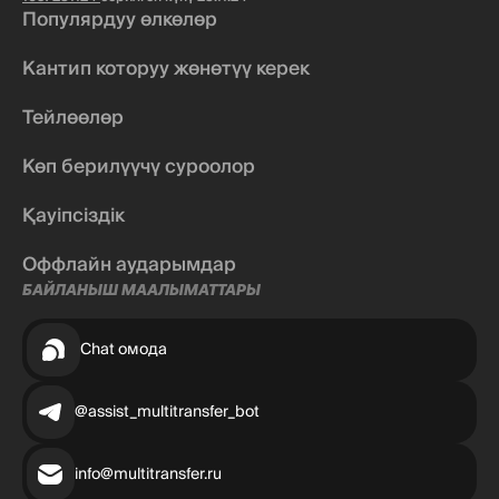
Популярдуу өлкөлөр
Кантип которуу жөнөтүү керек
Тейлөөлөр
Көп берилүүчү суроолор
Қауіпсіздік
Оффлайн аударымдар
БАЙЛАНЫШ МААЛЫМАТТАРЫ
Chat омода
@assist_multitransfer_bot
info@multitransfer.ru