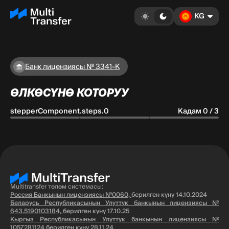
KG
Банк лицензиясы № 3341-К
ӨЛКӨСҮНӨ КОТОРУУ
stepperComponent.steps.0
Кадам 0 / 3
Multitransfer төлөм системасы:
Россия Банкынын лицензиясы №0060,
берилген күнү 14.10.2024
Беларусь Республикасынын Улуттук банкынын лицензиясы №
643.5190103184,
берилген күнү 17.10.25
Кыргыз Республикасынын Улуттук банкынын лицензиясы №
1057281124
берилген күнү 28.11.24