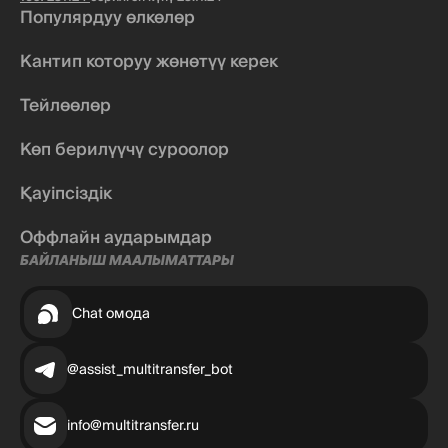
Популярдуу өлкөлөр
Кантип которуу жөнөтүү керек
Тейлөөлөр
Көп берилүүчү суроолор
Қауіпсіздік
Оффлайн аударымдар
БАЙЛАНЫШ МААЛЫМАТТАРЫ
Chat омода
@assist_multitransfer_bot
info@multitransfer.ru