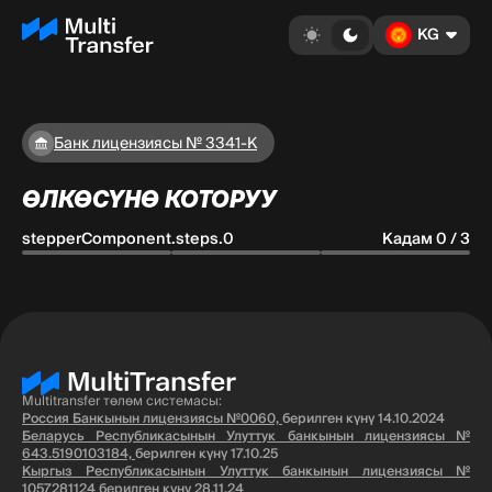
KG
Банк лицензиясы № 3341-К
ӨЛКӨСҮНӨ КОТОРУУ
stepperComponent.steps.0
Кадам 0 / 3
Multitransfer төлөм системасы:
Россия Банкынын лицензиясы №0060,
берилген күнү 14.10.2024
Беларусь Республикасынын Улуттук банкынын лицензиясы №
643.5190103184,
берилген күнү 17.10.25
Кыргыз Республикасынын Улуттук банкынын лицензиясы №
1057281124
берилген күнү 28.11.24