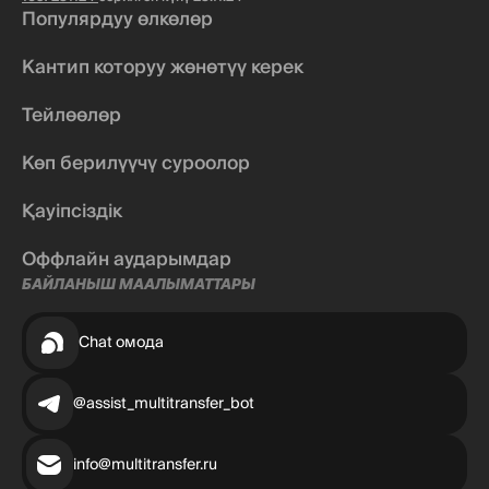
Популярдуу өлкөлөр
Кантип которуу жөнөтүү керек
Тейлөөлөр
Көп берилүүчү суроолор
Қауіпсіздік
Оффлайн аударымдар
БАЙЛАНЫШ МААЛЫМАТТАРЫ
Chat омода
@assist_multitransfer_bot
info@multitransfer.ru