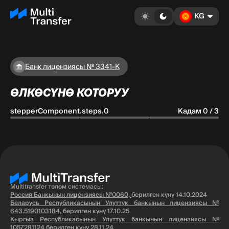
KG
Банк лицензиясы № 3341-К
ӨЛКӨСҮНӨ КОТОРУУ
stepperComponent.steps.0
Кадам 0 / 3
Multitransfer төлөм системасы:
Россия Банкынын лицензиясы №0060,
берилген күнү 14.10.2024
Беларусь Республикасынын Улуттук банкынын лицензиясы №
643.5190103184,
берилген күнү 17.10.25
Кыргыз Республикасынын Улуттук банкынын лицензиясы №
1057281124
берилген күнү 28.11.24