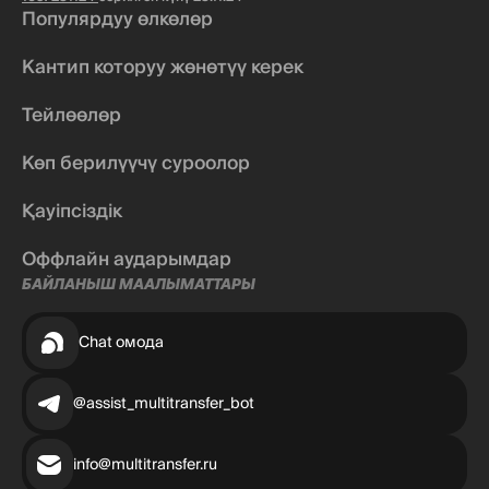
Популярдуу өлкөлөр
Кантип которуу жөнөтүү керек
Тейлөөлөр
Көп берилүүчү суроолор
Қауіпсіздік
Оффлайн аударымдар
БАЙЛАНЫШ МААЛЫМАТТАРЫ
Chat омода
@assist_multitransfer_bot
info@multitransfer.ru