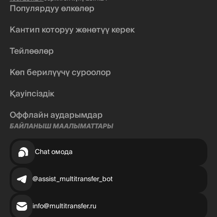
Популярдуу өлкөлөр
Кантип которуу жөнөтүү керек
Тейлөөлөр
Көп берилүүчү суроолор
Қауіпсіздік
Оффлайн аударымдар
БАЙЛАНЫШ МААЛЫМАТТАРЫ
Chat омода
@assist_multitransfer_bot
info@multitransfer.ru