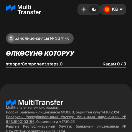
KG
Банк лицензиясы № 3341-К
ӨЛКӨСҮНӨ КОТОРУУ
stepperComponent.steps.0
Кадам 0 / 3
Multitransfer төлөм системасы:
Россия Банкынын лицензиясы №0060,
берилген күнү 14.10.2024
Беларусь Республикасынын Улуттук банкынын лицензиясы №
643.5190103184,
берилген күнү 17.10.25
Кыргыз Республикасынын Улуттук банкынын лицензиясы №
1057281124
берилген күнү 28.11.24